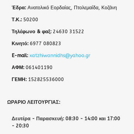
Έδρα:
Ανατολικό Εορδαίας, Πτολεμαίδα, Κοζάνη
Τ.Κ.:
50200
Τηλέφωνο & φαξ:
24630 31522
Κινητό:
6977 080823
E-mail:
xatzhiwannidhs@yahoo.gr
ΑΦΜ:
061401190
ΓΕΜΗ:
152825536000
ΩΡΆΡΙΟ ΛΕΙΤΟΥΡΓΊΑΣ:
Δευτέρα - Παρασκευή: 08:30 - 14:00 και 17:00
- 20:30